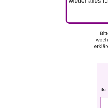
wieder alles f
Bit
wech
erklä
Ben