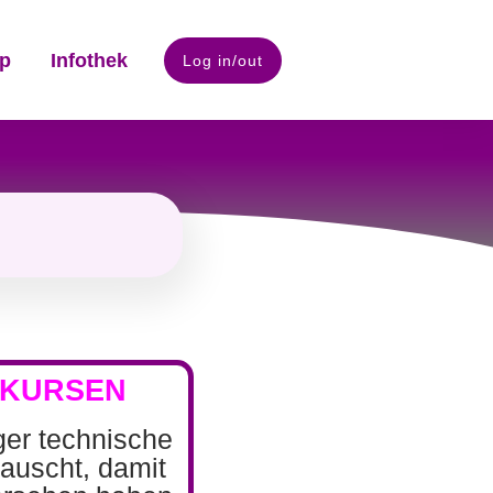
p
Infothek
Log in/out
OKURSEN
iger technische
auscht, damit