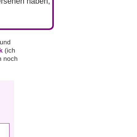
bersehen haben,
 und
k
(ich
n noch