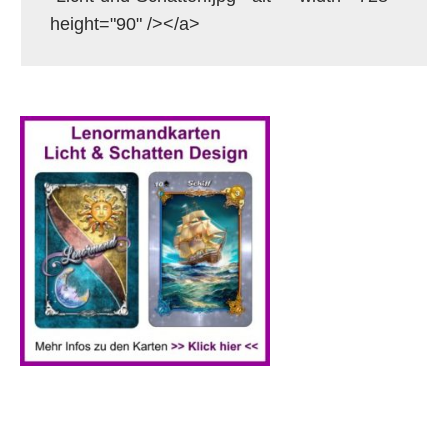
height="90" /></a>