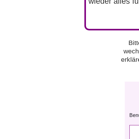
wieder alles f
Bit
wech
erklä
Ben