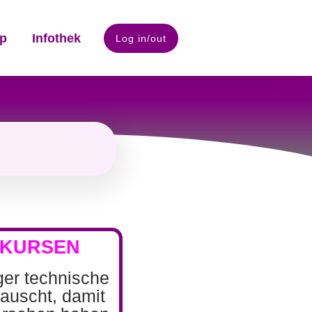
p
Infothek
Log in/out
OKURSEN
iger technische
auscht, damit