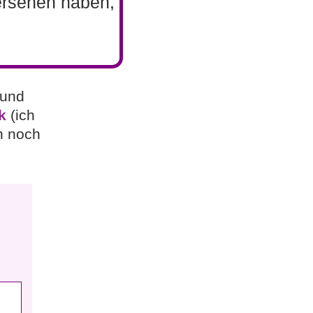
bersehen haben,
 und
k
(ich
n noch